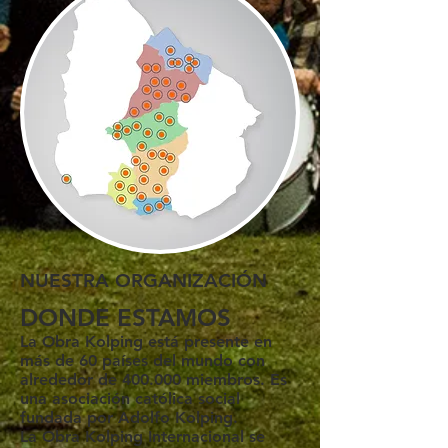
NUESTRA ORGANIZACIÓN
DONDE ESTAMOS
La Obra Kolping está presente en
más de 60 países del mundo con
alrededor de 400.000 miembros. Es
una asociación católica social
fundada por Adolfo Kolping.
La Obra Kolping Internacional se