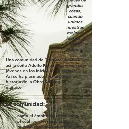
grandes
cosas,
cuando
unimos
nuestras
mejores
fuerzas.”
Adolfo
Kolping
Una comunidad de “carácter familiar”,
así lo soñó Adolfo Kolping para con sus
jóvenes en los inicios de su trabajo.
Así se ha plasmado a lo largo de la
historia de la Obra Kolping en el
mundo.
La comunidad:
como el ámbito de contención, en
el cual los jóvenes y adultos
puedan vivir una experiencia de