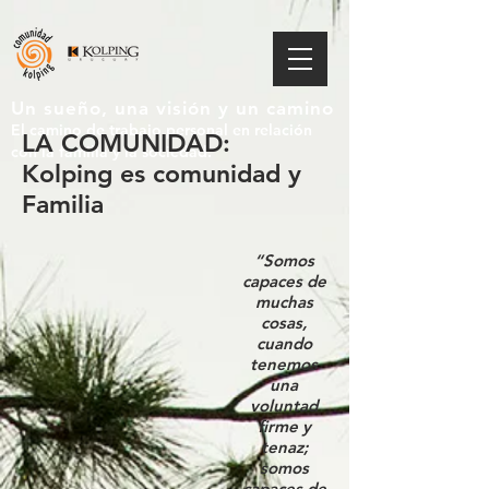
Un sueño, una visión y un camino
El camino de trabajo personal en relación
LA COMUNIDAD:
con la familia y la sociedad.
Kolping es comunidad y
Familia
“Somos
capaces de
muchas
cosas,
cuando
tenemos
una
voluntad
firme y
tenaz;
somos
capaces de