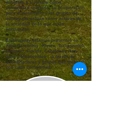
entiende a sí misma como
comunidad solidaria. La cooperación
para el desarrollo y los grupos de
autoayuda actúan como actores de
la sociedad en la que están
enclavadas.
En Uruguay estamos presentes en 7
departamentos –Rivera, Tacuarembó,
Durazno, Florida, Canelones, San
José y Montevideo–, a través de
coordinadores y grupos que trabajan
con cada comunidad.