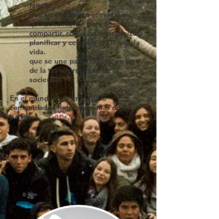
familia.
que se encuentra semanal o
quincenalmente para apoyarse,
compartir, reflexionar, organizar,
planificar y celebrar el Don de la
vida.
que se une para trabajar en pos
de la transformación de la
sociedad.
En el mundo, hay unas 5000
comunidades Kolping en más de 60
países.